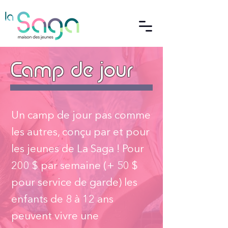
Camp de jour
Un camp de jour pas comme
les autres, conçu par et pour
les jeunes de La Saga ! Pour
200 $ par semaine (+ 50 $
pour service de garde) les
enfants de 8 à 12 ans
peuvent vivre une