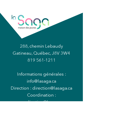
288, chemin Lebaudy
Gatineau, Québec, J8V 3W4
819 561-1211
Informations générales :
info@lasaga.ca
Direction :
direction@lasaga.ca
Coordination :
coordination@lasaga.ca
Camp de jour :
campdejour@lasaga.ca