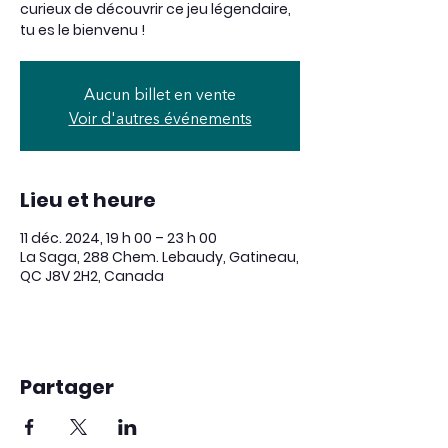
curieux de découvrir ce jeu légendaire,
tu es le bienvenu !
Aucun billet en vente
Voir d'autres événements
Lieu et heure
11 déc. 2024, 19 h 00 – 23 h 00
La Saga, 288 Chem. Lebaudy, Gatineau,
QC J8V 2H2, Canada
Partager