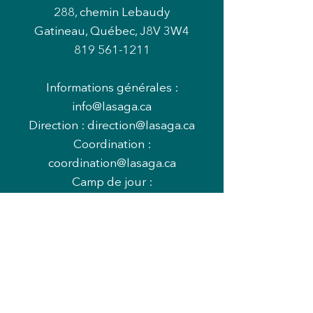
288, chemin Lebaudy
Gatineau, Québec, J8V 3W4
819 561-1211
Informations générales :
info@lasaga.ca
Direction :
direction@lasaga.ca
Coordination :
coordination@lasaga.ca
Camp de jour :
campdejour@lasaga.ca
Heures d'ouvertures (période
scolaire) :
Mardi au jeudi : 12h à 13h et 16h à
20h