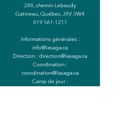
288, chemin Lebaudy
Gatineau, Québec, J8V 3W4
819 561-1211
Informations générales :
info@lasaga.ca
Direction :
direction@lasaga.ca
Coordination :
coordination@lasaga.ca
Camp de jour :
campdejour@lasaga.ca
Heures d'ouvertures (période
scolaire) :
Mardi au jeudi : 12h à 13h et 16h à
20h