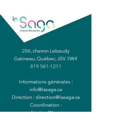
288, chemin Lebaudy
Gatineau, Québec, J8V 3W4
819 561-1211
Informations générales :
info@lasaga.ca
Direction :
direction@lasaga.ca
Coordination :
coordination@lasaga.ca
Camp de jour :
campdejour@lasaga.ca