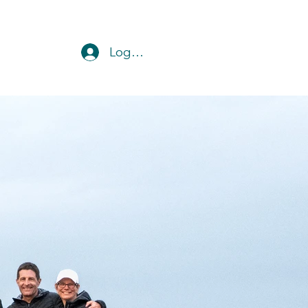
M E
Log In
N U