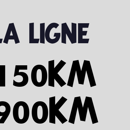
a ligne
150KM
150KM
900KM
900KM